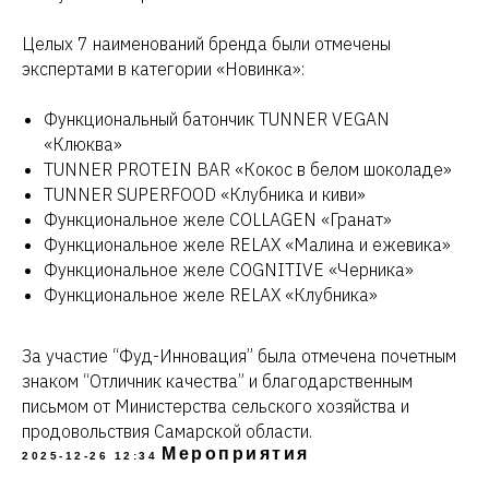
+7
Целых 7 наименований бренда были отмечены
экспертами в категории «Новинка»:
Функциональный батончик TUNNER VEGAN
«Клюква»
TUNNER PROTEIN BAR «Кокос в белом шоколаде»
TUNNER SUPERFOOD «Клубника и киви»
Функциональное желе COLLAGEN «Гранат»
Отправить
Функциональное желе RELAX «Малина и ежевика»
Функциональное желе COGNITIVE «Черника»
Нажимая кнопку Отправить вы
Функциональное желе RELAX «Клубника»
соглашаетесь с Политикой
конфиденциальности
За участие “Фуд-Инновация” была отмечена почетным
знаком “Отличник качества” и благодарственным
письмом от Министерства сельского хозяйства и
Компания
продовольствия Самарской области.
Мероприятия
2025-12-26 12:34
Главная
О компании
Производство